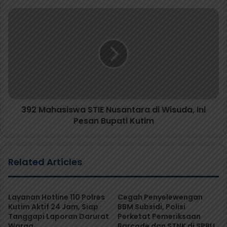
392 Mahasiswa STIE Nusantara di Wisuda, Ini
Pesan Bupati Kutim
Related Articles
Layanan Hotline 110 Polres
Cegah Penyelewengan
Kutim Aktif 24 Jam, Siap
BBM Subsidi, Polisi
Tanggapi Laporan Darurat
Perketat Pemeriksaan
Warga
Barcode dan STNK di SPBU