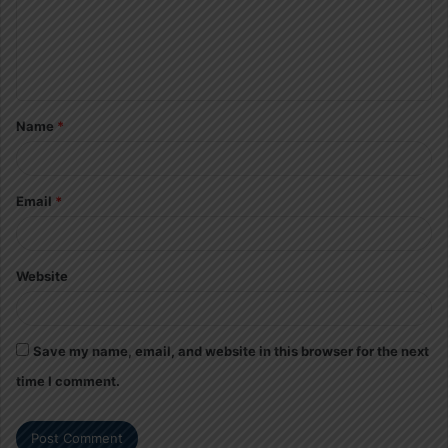
m
e
n
t
Name
*
*
Email
*
Website
Save my name, email, and website in this browser for the next
time I comment.