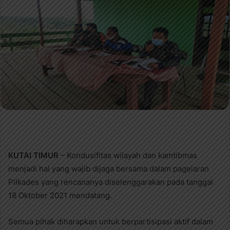
a
n
e
m
a
i
l
KUTAI TIMUR
– Kondusifitas wilayah dan kamtibmas
menjadi hal yang wajib dijaga bersama dalam pagelaran
Pilkades yang rencananya diselenggarakan pada tanggal
18 Oktober 2021 mendatang.
Semua pihak diharapkan untuk berpartisipasi aktif dalam