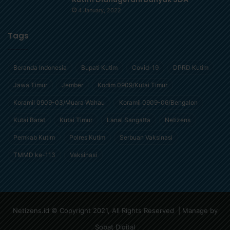
4 January, 2022
Tags
Beranda Indonesia
Bupati Kutim
Covid-19
DPRD Kutim
Jawa Timur
Jember
Kodim 0909/Kutai Timur
Koramil 0909-03/Muara Wahau
Koramil 0909-06/Bengalon
Kutai Barat
Kutai Timur
Lanal Sangatta
Netizens
Pemkab Kutim
Polres Kutim
Serbuan Vaksinasi
TMMD ke-113
Vaksinasi
Netizens.id © Copyright 2021, All Rights Reserved | Manage by
Sobat Digital