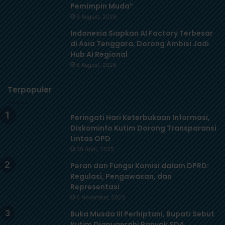
Pemimpin Muda”
9 August, 2026
Indonesia Siapkan AI Factory Terbesar
di Asia Tenggara, Dorong Ambisi Jadi
Hub AI Regional
8 August, 2026
Terpopuler
Peringati Hari Keterbukaan Informasi,
Diskominfo Kutim Dorong Transparansi
Lintas OPD
30 April, 2025
Peran dan Fungsi Komisi dalam DPRD:
Regulasi, Pengawasan, dan
Representasi
6 November, 2023
Buka Musda III Perhiptani, Bupati Sebut
Kutim Dianugerahi Banyak SDA