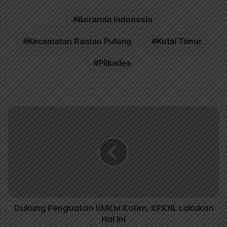
Beranda Indonesia
Kecamatan Rantau Pulung
Kutai Timur
Pilkades
Dukung Penguatan UMKM Kutim, KPKNL Lakukan
Hal Ini