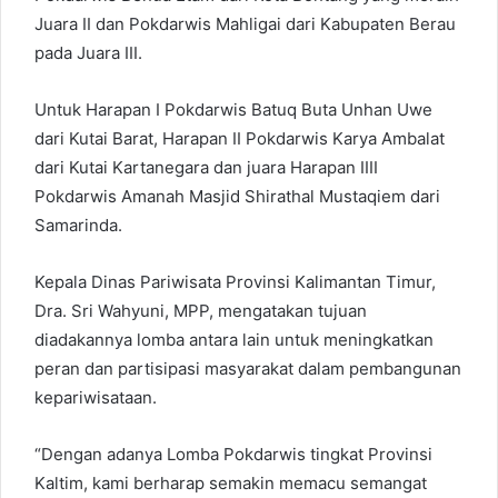
Juara II dan Pokdarwis Mahligai dari Kabupaten Berau
pada Juara III.
Untuk Harapan I Pokdarwis Batuq Buta Unhan Uwe
dari Kutai Barat, Harapan II Pokdarwis Karya Ambalat
dari Kutai Kartanegara dan juara Harapan IIII
Pokdarwis Amanah Masjid Shirathal Mustaqiem dari
Samarinda.
Kepala Dinas Pariwisata Provinsi Kalimantan Timur,
Dra. Sri Wahyuni, MPP, mengatakan tujuan
diadakannya lomba antara lain untuk meningkatkan
peran dan partisipasi masyarakat dalam pembangunan
kepariwisataan.
“Dengan adanya Lomba Pokdarwis tingkat Provinsi
Kaltim, kami berharap semakin memacu semangat