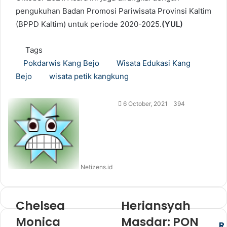
pengukuhan Badan Promosi Pariwisata Provinsi Kaltim
(BPPD Kaltim) untuk periode 2020-2025.
(YUL)
Tags
Pokdarwis Kang Bejo
Wisata Edukasi Kang
Bejo
wisata petik kangkung
S
6 October, 2021
394
e
n
d
a
n
Netizens.id
e
m
a
i
Chelsea
Heriansyah
l
Monica
Masdar: PON
R