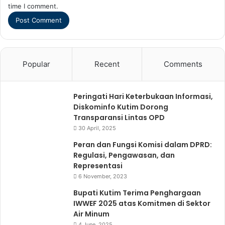
time I comment.
Popular
Recent
Comments
Peringati Hari Keterbukaan Informasi,
Diskominfo Kutim Dorong
Transparansi Lintas OPD
30 April, 2025
Peran dan Fungsi Komisi dalam DPRD:
Regulasi, Pengawasan, dan
Representasi
6 November, 2023
‎Bupati Kutim Terima Penghargaan
IWWEF 2025 atas Komitmen di Sektor
Air Minum
4 June, 2025