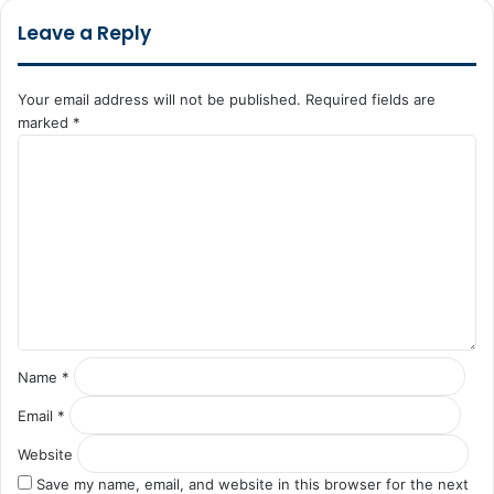
Leave a Reply
Your email address will not be published.
Required fields are
marked
*
C
o
m
m
e
n
t
*
Name
*
Email
*
Website
Save my name, email, and website in this browser for the next