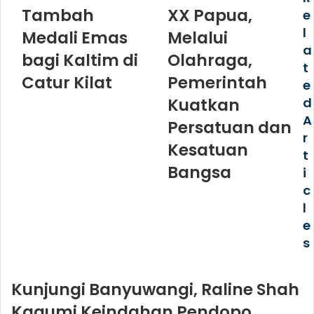
Tambah
XX Papua,
e
l
Medali Emas
Melalui
a
bagi Kaltim di
Olahraga,
t
Catur Kilat
Pemerintah
e
Kuatkan
d
A
Persatuan dan
r
Kesatuan
t
Bangsa
i
c
l
e
s
Kunjungi Banyuwangi, Raline Shah
Kagumi Keindahan Pendopo