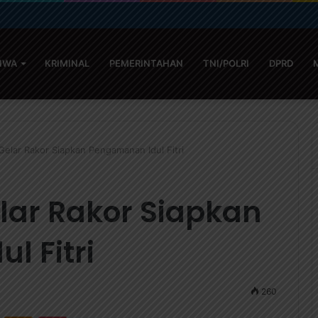
TIWA
KRIMINAL
PEMERINTAHAN
TNI/POLRI
DPRD
 Gelar Rakor Siapkan Pengamanan Idul Fitri
lar Rakor Siapkan
l Fitri
260
ontakte
Odnoklassniki
Pocket