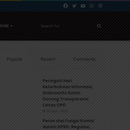
Facebook
Twitter
YouTube
Instagram
Sidebar
Search
MORE
for
Popular
Recent
Comments
Peringati Hari
Keterbukaan Informasi,
Diskominfo Kutim
Dorong Transparansi
Lintas OPD
30 April, 2025
Peran dan Fungsi Komisi
dalam DPRD: Regulasi,