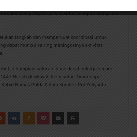
 menjelang Hari Raya Idul Fitri memerlukan kesiapan
 pengamanan, pengaturan lalu lintas, maupun pelayanan
enyatukan langkah dan memperkuat koordinasi untuk
ng dapat muncul seiring meningkatnya aktivitas
a.
sebut, diharapkan seluruh pihak dapat bekerja secara
 1447 Hijriah di wilayah Kalimantan Timur dapat
s Kabid Humas Polda Kaltim Kombes Pol Yuliyanto.
Reddit
VKontakte
Odnoklassniki
Pocket
Share via Email
Print