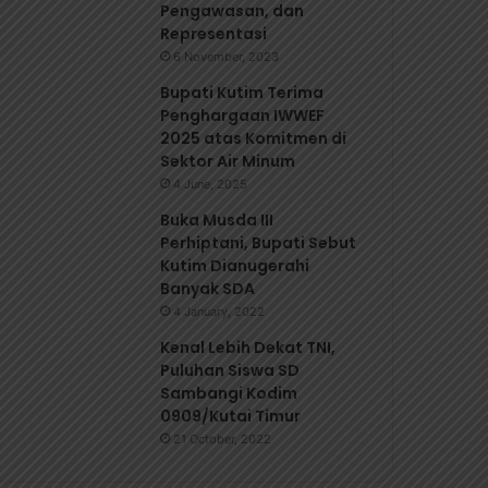
Pengawasan, dan
Representasi
6 November, 2023
‎Bupati Kutim Terima
Penghargaan IWWEF
2025 atas Komitmen di
Sektor Air Minum
4 June, 2025
Buka Musda III
Perhiptani, Bupati Sebut
Kutim Dianugerahi
Banyak SDA
4 January, 2022
Kenal Lebih Dekat TNI,
Puluhan Siswa SD
Sambangi Kodim
0909/Kutai Timur
21 October, 2022