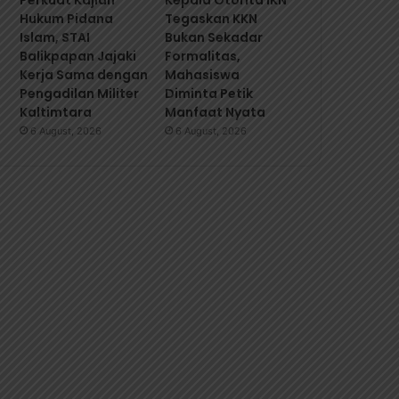
Perkuat Kajian
Kepala Otorita IKN
Hukum Pidana
Tegaskan KKN
Islam, STAI
Bukan Sekadar
Balikpapan Jajaki
Formalitas,
Kerja Sama dengan
Mahasiswa
Pengadilan Militer
Diminta Petik
Kaltimtara
Manfaat Nyata
6 August, 2026
6 August, 2026