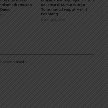
lang Dua Hari di
Evakuasi Menegangkan: Piton
hakam Ditemukan
Raksasa di Sumur Warga
 Dunia
Samarinda Sempat Melilit
Penolong
026
3 August, 2026
ields are marked
*