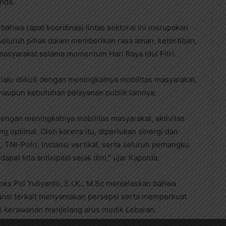
nda.
ahwa rapat koordinasi lintas sektoral ini merupakan
seluruh pihak dalam memberikan rasa aman, ketertiban,
 masyarakat selama momentum Hari Raya Idul Fitri.
elalu diikuti dengan meningkatnya mobilitas masyarakat,
 maupun kebutuhan pelayanan publik lainnya.
 dengan meningkatnya mobilitas masyarakat, aktivitas
g optimal. Oleh karena itu, diperlukan sinergi dan
 TNI-Polri, instansi vertikal, serta seluruh pemangku
pat kita antisipasi sejak dini,” ujar Kapolda.
es Pol Yuliyanto, S.I.K., M.Sc menjelaskan bahwa
stansi terkait menyamakan persepsi serta memperkuat
i kerawanan menjelang arus mudik Lebaran.