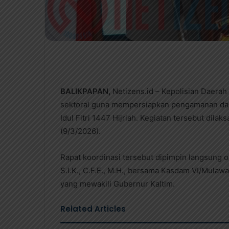
BALIKPAPAN,
Netizens.id – Kepolisian Daerah
sektoral guna mempersiapkan pengamanan da
Idul Fitri 1447 Hijriah. Kegiatan tersebut dil
(9/3/2026).
Rapat koordinasi tersebut dipimpin langsung ol
S.I.K., C.F.E., M.H., bersama Kasdam VI/Mulaw
yang mewakili Gubernur Kaltim.
Related Articles