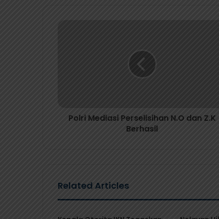
Polri Mediasi Perselisihan N.O dan Z.K
Berhasil
Related Articles