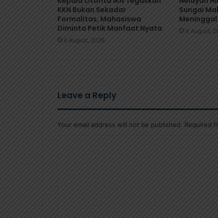
Kepala Otorita IKN Tegaskan
Nelayan Hi
KKN Bukan Sekadar
Sungai Ma
Formalitas, Mahasiswa
Meninggal
Diminta Petik Manfaat Nyata
4 August, 2
6 August, 2026
Leave a Reply
Your email address will not be published.
Required f
C
o
m
m
e
n