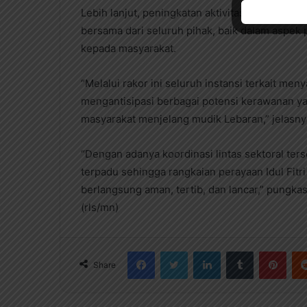
Lebih lanjut, peningkatan aktivitas masyarakat
bersama dari seluruh pihak, baik dalam aspek
kepada masyarakat.
“Melalui rakor ini seluruh instansi terkait m
mengantisipasi berbagai potensi kerawanan ya
masyarakat menjelang mudik Lebaran,” jelasny
“Dengan adanya koordinasi lintas sektoral ter
terpadu sehingga rangkaian perayaan Idul Fitri
berlangsung aman, tertib, dan lancar,” pungka
(rls/mn)
Facebook
Twitter
LinkedIn
Tumblr
Pinterest
Share