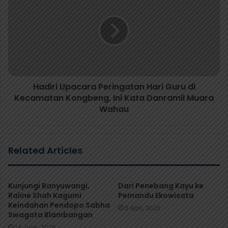
Hadiri Upacara Peringatan Hari Guru di
Kecamatan Kongbeng, Ini Kata Danramil Muara
Wahau
Related Articles
Kunjungi Banyuwangi,
Dari Penebang Kayu ke
Raline Shah Kagumi
Pemandu Ekowisata
Keindahan Pendopo Sabha
8 April, 2026
Swagata Blambangan
14 June, 2026