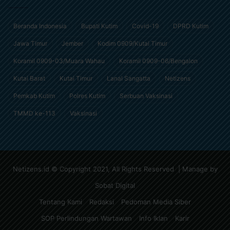
Beranda Indonesia
Bupati Kutim
Covid-19
DPRD Kutim
Jawa Timur
Jember
Kodim 0909/Kutai Timur
Koramil 0909-03/Muara Wahau
Koramil 0909-06/Bengalon
Kutai Barat
Kutai Timur
Lanal Sangatta
Netizens
Pemkab Kutim
Polres Kutim
Serbuan Vaksinasi
TMMD ke-113
Vaksinasi
Netizens.id © Copyright 2021, All Rights Reserved | Manage by
Sobat Digital
Tentang Kami
Redaksi
Pedoman Media Siber
SOP Perlindungan Wartawan
Info Iklan
Karir