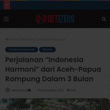
Menu
S
fo
Home
/
Peristiwa
/
Peristiwa Nasional
Peristiwa Nasional
Wisata
Perjalanan “Indonesia
Harmoni” dari Aceh-Papua
Rampung Dalam 3 Bulan
Netizens.id
S
25 November, 2021
230
e
n
d