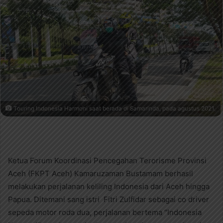
a
n
e
m
a
i
l
Touring Indonesia Harmoni saat berada di Samarinda, pada agustus 2021.
Ketua Forum Koordinasi Pencegahan Terorisme Provinsi
Aceh (FKPT Aceh) Kamaruzaman Bustamam berhasil
melakukan perjalanan keliling Indonesia dari Aceh hingga
Papua. Ditemani sang istri Fitri Zulfidar sebagai co driver
sepeda motor roda dua, perjalanan bertema “Indonesia