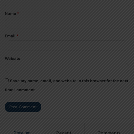
t
Name
*
*
Email
*
Website
Save my name, email, and website in this browser for the next
time I comment.
Popular
Recent
Comments