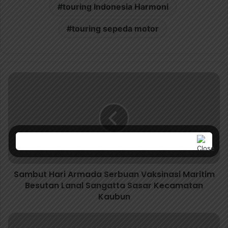
touring Indonesia Harmoni
touring sepeda motor
Sambut Hari Armada Serbuan Vaksinasi Maritim
Besutan Lanal Sangatta Sasar Kecamatan
Kaubun