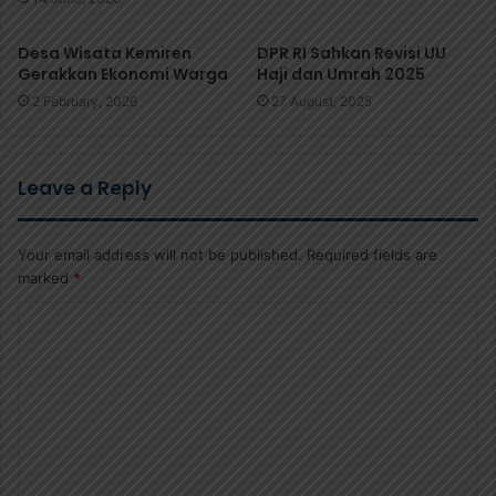
Desa Wisata Kemiren
DPR RI Sahkan Revisi UU
Gerakkan Ekonomi Warga
Haji dan Umrah 2025
2 February, 2026
27 August, 2025
Leave a Reply
Your email address will not be published.
Required fields are
marked
*
C
o
m
m
e
n