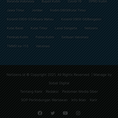
Beranda Indonesia
Bupati Kutim
Covid-19
DPRD Kutim
Jawa Timur
Jember
Kodim 0909/Kutai Timur
Koramil 0909-03/Muara Wahau
Koramil 0909-06/Bengalon
Kutai Barat
Kutai Timur
Lanal Sangatta
Netizens
Pemkab Kutim
Polres Kutim
Serbuan Vaksinasi
TMMD ke-113
Vaksinasi
Netizens.id © Copyright 2021, All Rights Reserved | Manage by
Sobat Digital
Tentang Kami
Redaksi
Pedoman Media Siber
SOP Perlindungan Wartawan
Info Iklan
Karir
Facebook
Twitter
YouTube
Instagram