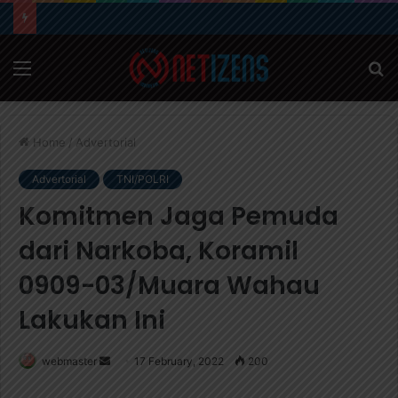
Menu
S
fo
Home
/
Advertorial
Advertorial
TNI/POLRI
Komitmen Jaga Pemuda
dari Narkoba, Koramil
0909-03/Muara Wahau
Lakukan Ini
webmaster
S
17 February, 2022
200
e