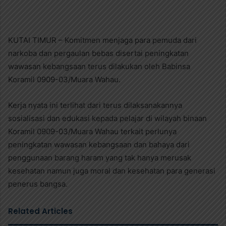
n
d
a
KUTAI TIMUR – Komitmen menjaga para pemuda dari
n
e
narkoba dan pergaulan bebas disertai peningkatan
m
wawasan kebangsaan terus dilakukan oleh Babinsa
a
Koramil 0909-03/Muara Wahau.
i
l
Kerja nyata ini terlihat dari terus dilaksanakannya
sosialisasi dan edukasi kepada pelajar di wilayah binaan
Koramil 0909-03/Muara Wahau terkait perlunya
peningkatan wawasan kebangsaan dan bahaya dari
penggunaan barang haram yang tak hanya merusak
kesehatan namun juga moral dan kesehatan para generasi
penerus bangsa.
Related Articles